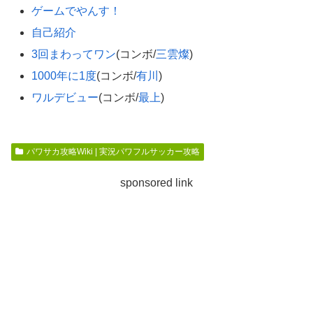
ゲームでやんす！
自己紹介
3回まわってワン
(コンボ/
三雲燦
)
1000年に1度
(コンボ/
有川
)
ワルデビュー
(コンボ/
最上
)
パワサカ攻略Wiki | 実況パワフルサッカー攻略
sponsored link