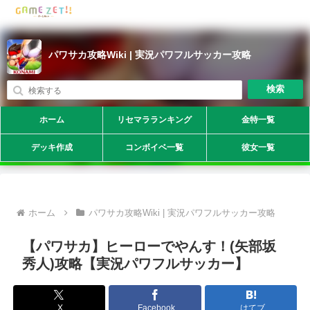
パワサカ攻略Wiki | 実況パワフルサッカー攻略
検索
ホーム
リセマラランキング
金特一覧
デッキ作成
コンボイベ一覧
彼女一覧
ホーム
パワサカ攻略Wiki | 実況パワフルサッカー攻略
【パワサカ】ヒーローでやんす！(矢部坂
秀人)攻略【実況パワフルサッカー】
X
Facebook
はてブ