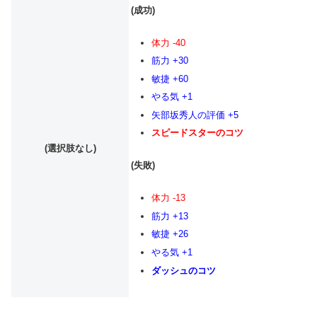
(成功)
体力 -40
筋力 +30
敏捷 +60
やる気 +1
矢部坂秀人の評価 +5
スピードスターのコツ
(選択肢なし)
(失敗)
体力 -13
筋力 +13
敏捷 +26
やる気 +1
ダッシュのコツ