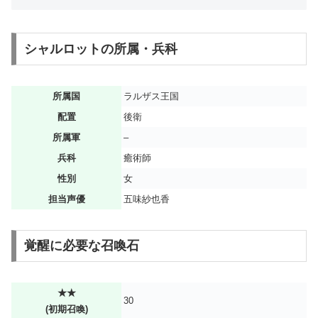
シャルロットの所属・兵科
所属国
ラルザス王国
配置
後衛
所属軍
–
兵科
癒術師
性別
女
担当声優
五味紗也香
覚醒に必要な召喚石
★★
30
(初期召喚)