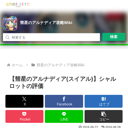
彗星のアルナディア攻略Wiki
検索
ホーム
彗星のアルナディア攻略Wiki
【彗星のアルナディア(スイアル)】シャル
ロットの評価
X
Facebook
はてブ
Pocket
LINE
コピー
2016.09.27
2016.09.28