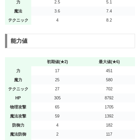
力
2.5
5.1
魔法
3.6
7.4
テクニック
4
8.2
能力値
初期値(★2)
最大値(★6)
力
17
451
魔力
25
580
テクニック
27
702
HP
305
8792
物理攻撃
65
1705
魔法攻撃
59
1392
防御力
4
182
魔法防御
2
117