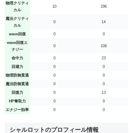
物理クリティ
10
296
カル
魔法クリティ
0
14
カル
wave回復
0
0
wave回復エ
0
106
ナジー
命中力
0
23
回避力
0
0
物理防御貫通
0
0
魔法防御貫通
0
0
回復力
0
13
HP奪取力
0
0
エナジー効率
0
0
シャルロットのプロフィール情報