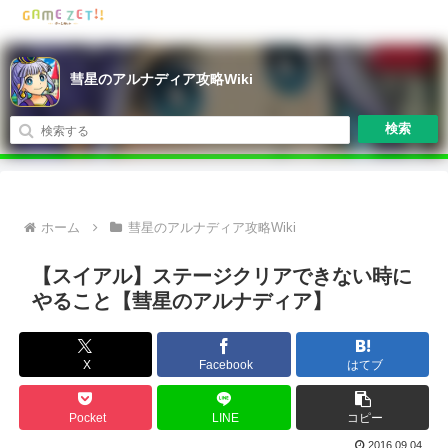
彗星のアルナディア攻略Wiki
検索
ホーム
彗星のアルナディア攻略Wiki
【スイアル】ステージクリアできない時に
やること【彗星のアルナディア】
X
Facebook
はてブ
Pocket
LINE
コピー
2016.09.04