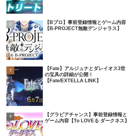
【Bプロ】事前登録情報とゲーム内容
【B-PROJECT無敵デンジャラス】
【Fate】アルジュナとダレイオス3世
の宝具の詳細が公開！
【Fate/EXTELLA LINK】
【グラビアチャンス】事前登録情報と
ゲーム内容【To LOVEる ダークネス】