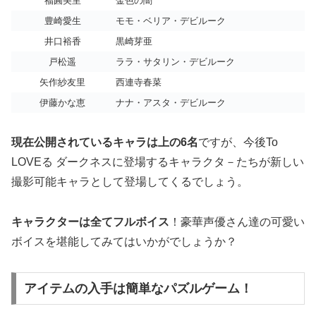
福圓美里
金色の闇
豊崎愛生
モモ・ベリア・デビルーク
井口裕香
黒崎芽亜
戸松遥
ララ・サタリン・デビルーク
矢作紗友里
西連寺春菜
伊藤かな恵
ナナ・アスタ・デビルーク
現在公開されているキャラは上の6名
ですが、今後To
LOVEる ダークネスに登場するキャラクタ－たちが新しい
撮影可能キャラとして登場してくるでしょう。
キャラクターは全てフルボイス
！豪華声優さん達の可愛い
ボイスを堪能してみてはいかがでしょうか？
アイテムの入手は簡単なパズルゲーム！