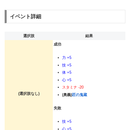
イベント詳細
選択肢
結果
成功
力 +5
技 +5
体 +5
心 +5
スタミナ -20
(選択肢なし)
(奥義)
匠の鬼蔵
失敗
技 +5
心 +5