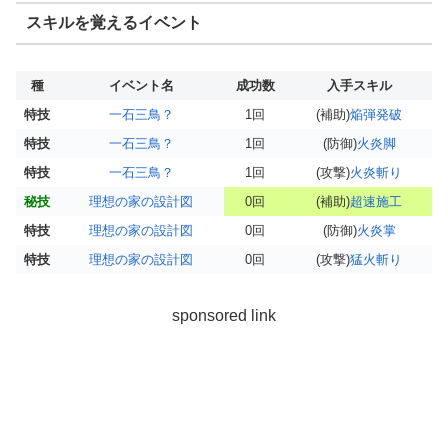
スキルを覚えるイベント
種
イベント名
成功数
入手スキル
特技
一石三鳥？
1回
(補助)
焔弾発破
特技
一石三鳥？
1回
(防御)
火炎脚
特技
一石三鳥？
1回
(攻撃)
火炎斬り
秘技
理想の家の設計図
0回
(補助)
超速施工
特技
理想の家の設計図
0回
(防御)
火炎掌
特技
理想の家の設計図
0回
(攻撃)
猛火斬り
sponsored link