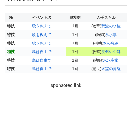
種
イベント名
成功数
入手スキル
特技
歌を教えて
1回
(攻撃)
荒波の水柱
特技
歌を教えて
1回
(防御)
氷水掌
特技
歌を教えて
1回
(補助)
水の恵み
秘技
鳥は自由で
1回
(攻撃)
波乞いの舞
特技
鳥は自由で
1回
(防御)
氷水突拳
特技
鳥は自由で
1回
(補助)
水霊の覚醒
sponsored link