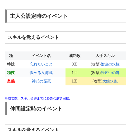
主人公設定時のイベント
スキルを覚えるイベント
種
イベント名
成功数
入手スキル
特技
忘れたいこと
0回
(攻撃)
荒波の水柱
秘技
悩める女海賊
1回
(攻撃)
波乞いの舞
奥義
神式の琵琶
1回
(攻撃)
大鯨水砲
※成功数…スキル習得までに必要な成功回数。
仲間設定時のイベント
スキルを覚えるイベント