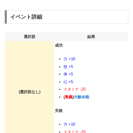
イベント詳細
選択肢
結果
成功
力 +10
技 +5
体 +5
心 +5
スタミナ -20
(選択肢なし)
(
奥義
)
大鯨水砲
失敗
力 +10
スタミナ -20