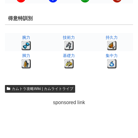
得意特訓別
腕力
技術力
持久力
脚力
基礎力
集中力
カムトラ攻略Wiki | カムライトライブ
sponsored link