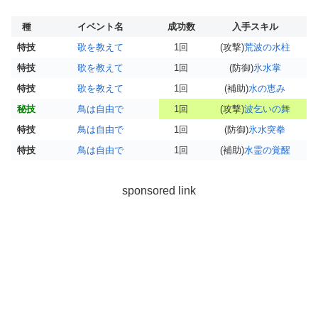
種
イベント名
成功数
入手スキル
特技
歌を教えて
1回
(攻撃)
荒波の水柱
特技
歌を教えて
1回
(防御)
氷水掌
特技
歌を教えて
1回
(補助)
水の恵み
秘技
鳥は自由で
1回
(攻撃)
波乞いの舞
特技
鳥は自由で
1回
(防御)
氷水突拳
特技
鳥は自由で
1回
(補助)
水霊の覚醒
sponsored link