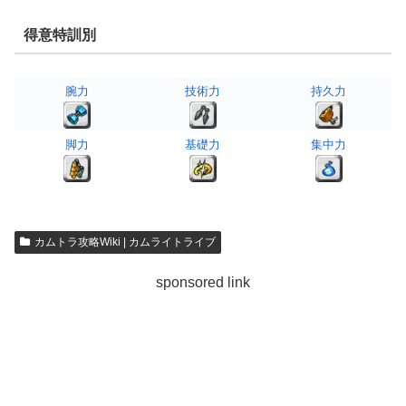
得意特訓別
腕力
技術力
持久力
脚力
基礎力
集中力
カムトラ攻略Wiki | カムライトライブ
sponsored link