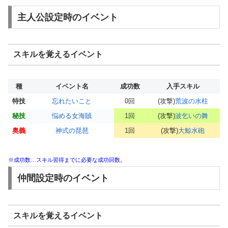
主人公設定時のイベント
スキルを覚えるイベント
種
イベント名
成功数
入手スキル
特技
忘れたいこと
0回
(攻撃)
荒波の水柱
秘技
悩める女海賊
1回
(攻撃)
波乞いの舞
奥義
神式の琵琶
1回
(攻撃)
大鯨水砲
※成功数…スキル習得までに必要な成功回数。
仲間設定時のイベント
スキルを覚えるイベント