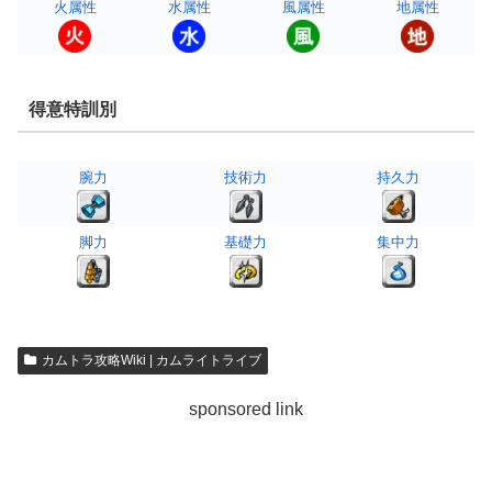
火属性
水属性
風属性
地属性
得意特訓別
腕力
技術力
持久力
脚力
基礎力
集中力
カムトラ攻略Wiki | カムライトライブ
sponsored link