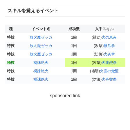
スキルを覚えるイベント
種
イベント名
成功数
入手スキル
特技
放火魔ゼッカ
1回
(補助)
火の恵み
特技
放火魔ゼッカ
1回
(攻撃)
獣爪拳
特技
放火魔ゼッカ
1回
(防御)
火炎掌
秘技
禍誅絶火
1回
(攻撃)
火龍烈拳
特技
禍誅絶火
1回
(補助)
火霊の覚醒
特技
禍誅絶火
1回
(防御)
火炎突拳
sponsored link