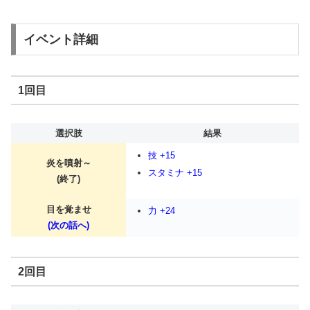
イベント詳細
1回目
選択肢
結果
技 +15
炎を噴射～
スタミナ +15
(終了)
目を覚ませ
力 +24
(次の話へ)
2回目