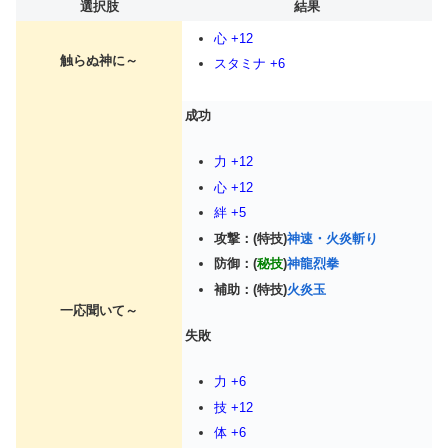
選択肢
結果
心 +12
触らぬ神に～
スタミナ +6
成功
力 +12
心 +12
絆 +5
攻撃：(特技)
神速・火炎斬り
防御：(
秘技
)
神龍烈拳
補助：(特技)
火炎玉
一応聞いて～
失敗
力 +6
技 +12
体 +6