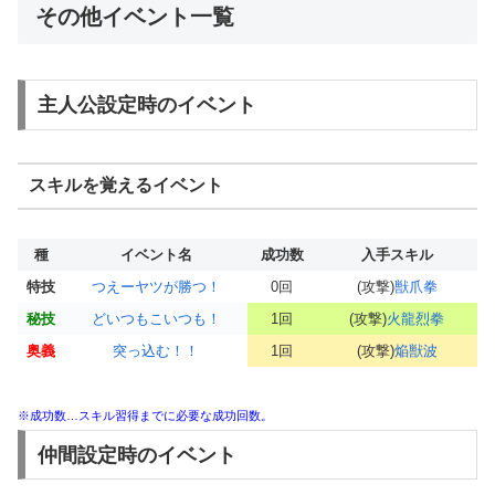
その他イベント一覧
主人公設定時のイベント
スキルを覚えるイベント
種
イベント名
成功数
入手スキル
特技
つえーヤツが勝つ！
0回
(攻撃)
獣爪拳
秘技
どいつもこいつも！
1回
(攻撃)
火龍烈拳
奥義
突っ込む！！
1回
(攻撃)
焔獣波
※成功数…スキル習得までに必要な成功回数。
仲間設定時のイベント