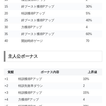
15
絆ブースト獲得Pアップ
30%
20
特訓獲得Pアップ
5%
25
絆ブースト獲得Pアップ
40%
30
力獲得Pアップ
4
35
絆ブースト獲得Pアップ
60%
40
開始時絆ゲージ
70
主人公ボーナス
覚醒
ボーナス内容
上昇値
+1
特訓獲得Pアップ
10%
+2
特訓失敗率ダウン
2
+3
特訓獲得Pアップ
15%
+4
力獲得Pアップ
4