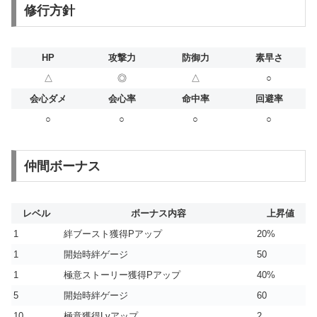
修行方針
HP
攻撃力
防御力
素早さ
△
◎
△
○
会心ダメ
会心率
命中率
回避率
○
○
○
○
仲間ボーナス
レベル
ボーナス内容
上昇値
1
絆ブースト獲得Pアップ
20%
1
開始時絆ゲージ
50
1
極意ストーリー獲得Pアップ
40%
5
開始時絆ゲージ
60
10
極意獲得Lvアップ
2