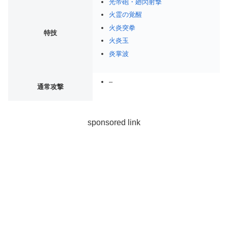
光帝砲・廻閃射撃
火霊の覚醒
火炎突拳
特技
火炎玉
炎掌波
–
通常攻撃
sponsored link