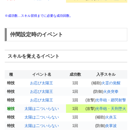
※成功数…スキル習得までに必要な成功回数。
仲間設定時のイベント
スキルを覚えるイベント
種
イベント名
成功数
入手スキル
特技
お忍び太陽王
1回
(補助)
火霊の覚醒
特技
お忍び太陽王
1回
(防御)
火炎突拳
特技
お忍び太陽王
1回
(攻撃)
光帝砲・廻閃射撃
秘技
太陽は二ついらない
1回
(攻撃)
光帝砲・天刑堕火
特技
太陽は二ついらない
1回
(補助)
火炎玉
特技
太陽は二ついらない
1回
(防御)
炎掌波