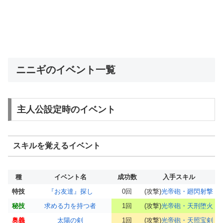
ニニギのイベント一覧
主人公設定時のイベント
スキルを覚えるイベント
種
イベント名
成功数
入手スキル
特技
『お友達』探し
0回
(攻撃)
光帝砲・廻閃射撃
秘技
求める力を持つ者
1回
(攻撃)
光帝砲・天刑堕火
奥義
太陽の剣
1回
(攻撃)
光帝砲・天照宝剣