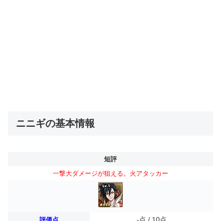
ニニギの基本情報
短評
一撃大ダメージが狙える。火アタッカー
-点 / 10点
評価点