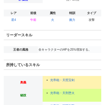
レア
前後
属性
特訓
タイプ
星4
午前
火
腕力
攻撃
リーダースキル
王者の風格
全キャラクターのHPを25%増加する。
所持しているスキル
光帝砲・天照宝剣
奥義
光帝砲・天刑堕火
秘技