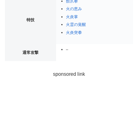
獣爪拳
火の恵み
火炎掌
特技
火霊の覚醒
火炎突拳
–
通常攻撃
sponsored link