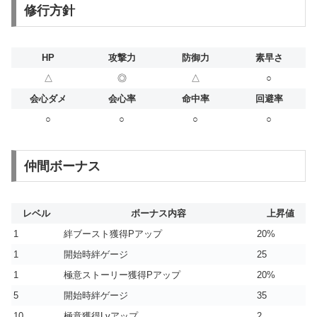
修行方針
HP
攻撃力
防御力
素早さ
△
◎
△
○
会心ダメ
会心率
命中率
回避率
○
○
○
○
仲間ボーナス
レベル
ボーナス内容
上昇値
1
絆ブースト獲得Pアップ
20%
1
開始時絆ゲージ
25
1
極意ストーリー獲得Pアップ
20%
5
開始時絆ゲージ
35
10
極意獲得Lvアップ
2