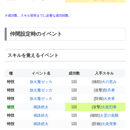
※成功数…スキル習得までに必要な成功回数。
仲間設定時のイベント
スキルを覚えるイベント
種
イベント名
成功数
入手スキル
特技
放火魔ゼッカ
1回
(補助)
火の恵み
特技
放火魔ゼッカ
1回
(攻撃)
獣爪拳
特技
放火魔ゼッカ
1回
(防御)
火炎掌
秘技
禍誅絶火
1回
(攻撃)
火龍烈拳
特技
禍誅絶火
1回
(補助)
火霊の覚醒
特技
禍誅絶火
1回
(防御)
火炎突拳