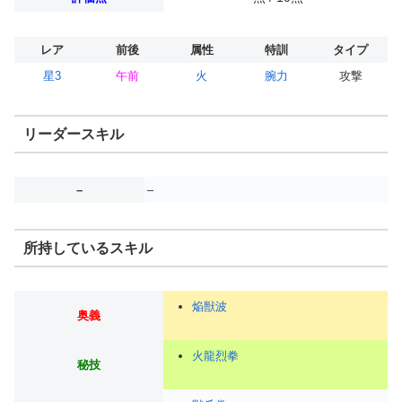
レア
前後
属性
特訓
タイプ
星3
午前
火
腕力
攻撃
リーダースキル
–
–
所持しているスキル
焔獣波
奥義
火龍烈拳
秘技