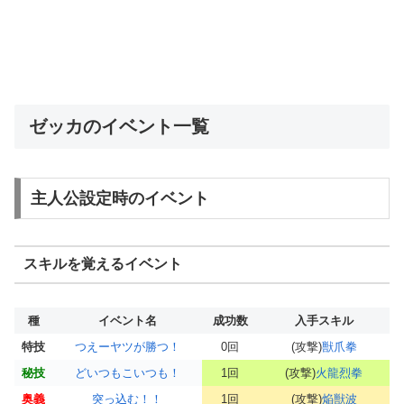
ゼッカのイベント一覧
主人公設定時のイベント
スキルを覚えるイベント
種
イベント名
成功数
入手スキル
特技
つえーヤツが勝つ！
0回
(攻撃)
獣爪拳
秘技
どいつもこいつも！
1回
(攻撃)
火龍烈拳
奥義
突っ込む！！
1回
(攻撃)
焔獣波