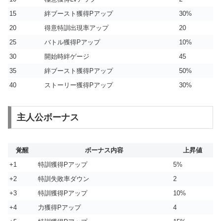
15
絆ブースト獲得Pアップ
30%
20
得意特訓出現率アップ
20
25
バトル獲得Pアップ
10%
30
開始時絆ゲージ
45
35
絆ブースト獲得Pアップ
50%
40
ストーリー獲得Pアップ
30%
主人公ボーナス
覚醒
ボーナス内容
上昇値
+1
特訓獲得Pアップ
5%
+2
特訓失敗率ダウン
2
+3
特訓獲得Pアップ
10%
+4
力獲得Pアップ
4