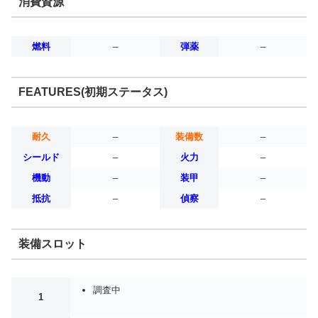
消費資源
燃料
–
弾薬
–
FEATURES(初期ステータス)
耐久
–
装備数
–
シールド
–
火力
–
機動
–
装甲
–
抵抗
–
偵察
–
装備スロット
調査中
1