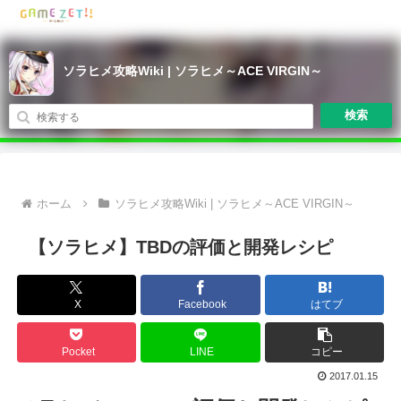
ソラヒメ攻略Wiki | ソラヒメ～ACE VIRGIN～
検索
ホーム
ソラヒメ攻略Wiki | ソラヒメ～ACE VIRGIN～
【ソラヒメ】TBDの評価と開発レシピ
X
Facebook
はてブ
Pocket
LINE
コピー
2017.01.15