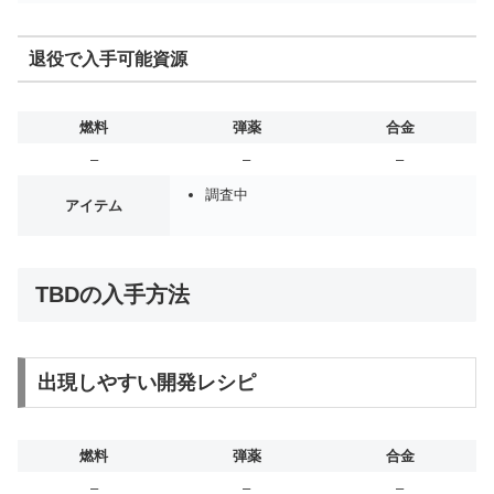
退役で入手可能資源
燃料
弾薬
合金
–
–
–
調査中
アイテム
TBDの入手方法
出現しやすい開発レシピ
燃料
弾薬
合金
–
–
–