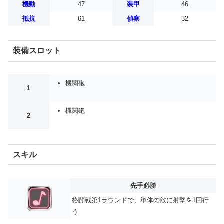
機動
47
装甲
46
抵抗
61
偵察
32
装備スロット
機関砲
1
機関砲
2
スキル
先手必勝
格闘戦第1ラウンドで、単体の敵に射撃を1回行
う