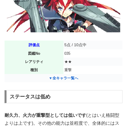
5点 / 10点中
評価点
図鑑No
035
レアリティ
★★
種別
重撃
▼全キャラ一覧へ
ステータスは低め
耐久力、火力が重撃型としては低いです
(とはいえ格闘型
よりは上です)。その他の能力は並程度で、全体的にはス