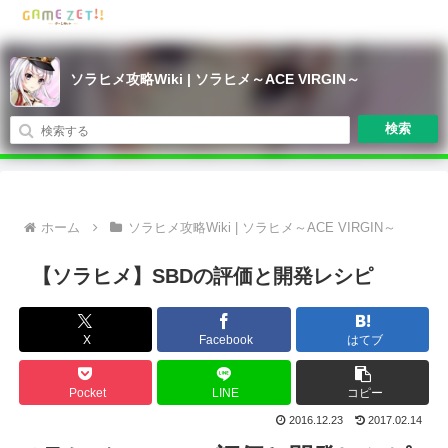
ソラヒメ攻略Wiki | ソラヒメ～ACE VIRGIN～
検索
ホーム
ソラヒメ攻略Wiki | ソラヒメ～ACE VIRGIN～
【ソラヒメ】SBDの評価と開発レシピ
X
Facebook
はてブ
Pocket
LINE
コピー
2016.12.23
2017.02.14