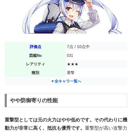
7点 / 10点中
評価点
図鑑No
031
レアリティ
★★★
種別
重撃
▼全キャラ一覧へ
やや防御寄りの性能
重撃型としては元の火力はやや低めです。その代わりに機
動力が非常に高く、抵抗も優秀です。
重撃型が高い攻撃力