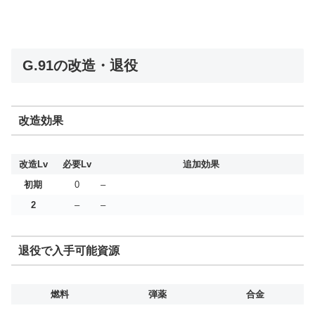
G.91の改造・退役
改造効果
改造Lv
必要Lv
追加効果
初期
0
–
2
–
–
退役で入手可能資源
燃料
弾薬
合金
–
–
–