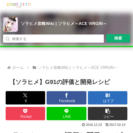
ソラヒメ攻略Wiki | ソラヒメ～ACE VIRGIN～
検索
ホーム
ソラヒメ攻略Wiki | ソラヒメ～ACE VIRGIN～
【ソラヒメ】G91の評価と開発レシピ
X
Facebook
はてブ
Pocket
LINE
コピー
2016.12.23
2017.02.14