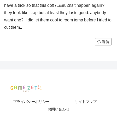
have a trick so that this do#71&e82ns;t happen again?. .
they look like crap but at least they taste good. anybody
want one?. I did let them cool to room temp before I tried to
cut them..
返信
プライバシーポリシー
サイトマップ
お問い合わせ