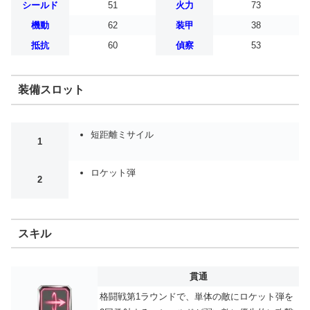
シールド
51
火力
73
機動
62
装甲
38
抵抗
60
偵察
53
装備スロット
短距離ミサイル
1
ロケット弾
2
スキル
貫通
格闘戦第1ラウンドで、単体の敵にロケット弾を